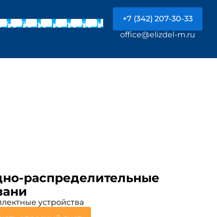
+7 (342) 207-30-33
Чат с главным инженером
office@elizdel-m.ru
одно-распределительные
зани
лектные устройства