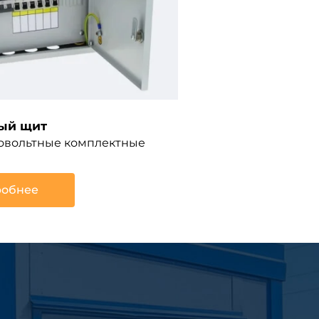
ый щит
ковольтные комплектные
обнее