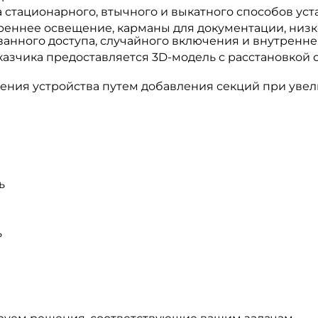
а стационарного, втычного и выкатного способов уст
треннее освещение, карманы для документации, низк
ванного доступа, случайного включения и внутренне
казчика предоставляется 3D-модель с расстановкой
ения устройства путем добавления секций при уве
ь
ь