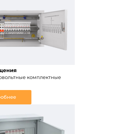
щения
ковольтные комплектные
обнее