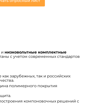
чать опросный лист
и
низковольтные комплектные
аны с учетом современных стандартов
 как зарубежных, так и российских
чества.
лщина полимерного покрытия
щита.
 построения компоновочных решений с