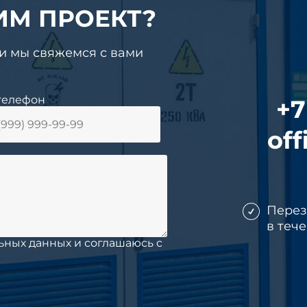
ИМ ПРОЕКТ?
 и мы свяжемся с вами
телефон
+7
off
Пере
в теч
ьных данных и соглашаюсь c