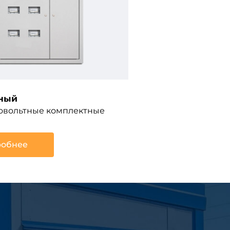
ный
ковольтные комплектные
обнее