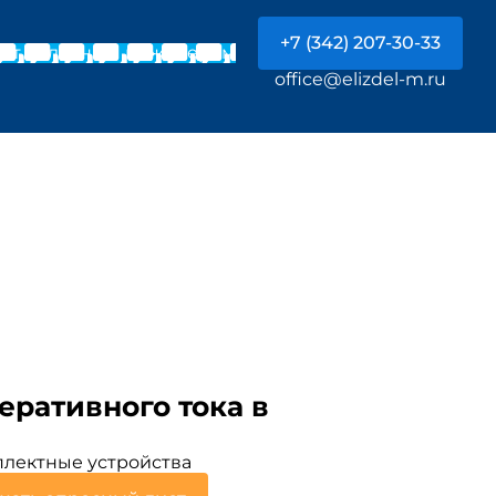
+7 (342) 207-30-33
Чат с главным инженером
office@elizdel-m.ru
ративного тока в
лектные устройства