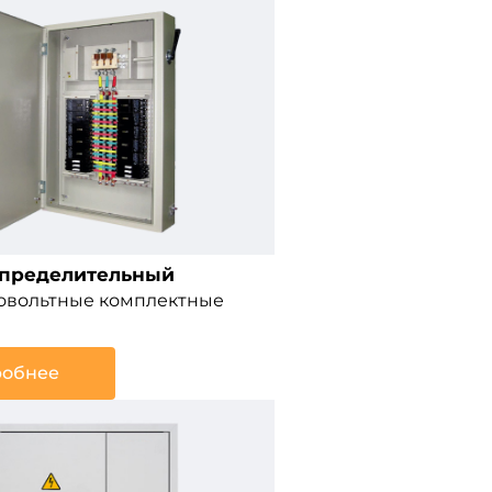
спределительный
ковольтные комплектные
обнее