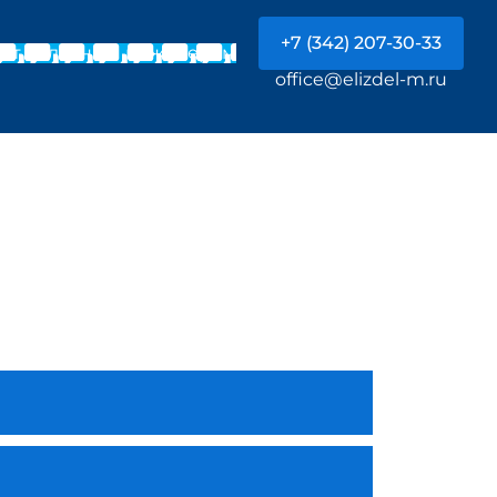
+7 (342) 207-30-33
Чат с главным инженером
office@elizdel-m.ru